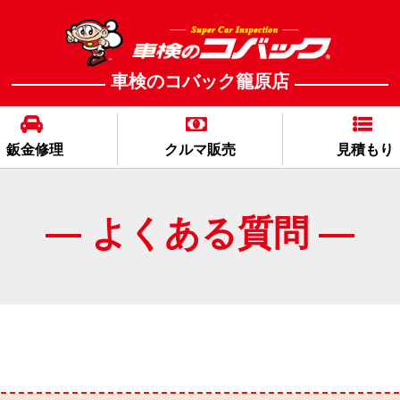
車検のコバック籠原店
鈑金修理
クルマ販売
見積もり
― よくある質問 ―